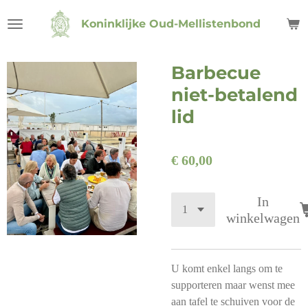
Ga
Koninklijke Oud-Mellistenbond
direct
naar
de
Barbecue
hoofdinhoud
niet-betalend
lid
€ 60,00
In
winkelwagen
U komt enkel langs om te
supporteren maar wenst mee
aan tafel te schuiven voor de