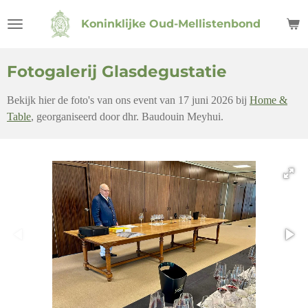
Ga
Koninklijke Oud-Mellistenbond
direct
naar
de
Fotogalerij Glasdegustatie
hoofdinhoud
Bekijk hier de foto's van ons event van 17 juni 2026 bij
Home &
Table
, georganiseerd door dhr. Baudouin Meyhui.