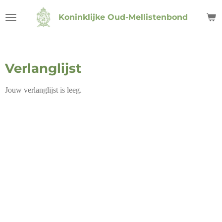
Ga
Koninklijke Oud-Mellistenbond
direct
naar
de
hoofdinhoud
Verlanglijst
Jouw verlanglijst is leeg.