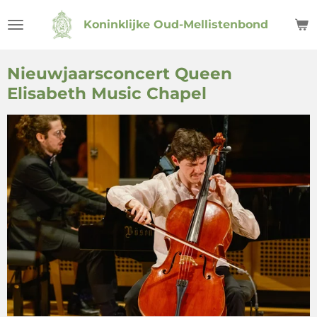
Ga
Koninklijke Oud-Mellistenbond
direct
naar
de
Nieuwjaarsconcert Queen
hoofdinhoud
Elisabeth Music Chapel