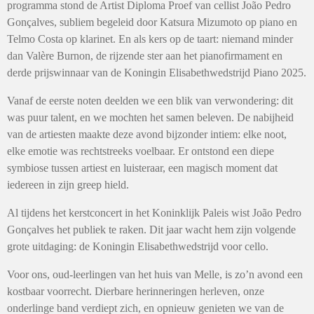
programma stond de Artist Diploma Proef van cellist João Pedro
Gonçalves, subliem begeleid door Katsura Mizumoto op piano en
Telmo Costa op klarinet. En als kers op de taart: niemand minder
dan Valère Burnon, de rijzende ster aan het pianofirmament en
derde prijswinnaar van de Koningin Elisabethwedstrijd Piano 2025.
Vanaf de eerste noten deelden we een blik van verwondering: dit
was puur talent, en we mochten het samen beleven. De nabijheid
van de artiesten maakte deze avond bijzonder intiem: elke noot,
elke emotie was rechtstreeks voelbaar. Er ontstond een diepe
symbiose tussen artiest en luisteraar, een magisch moment dat
iedereen in zijn greep hield.
Al tijdens het kerstconcert in het Koninklijk Paleis wist João Pedro
Gonçalves het publiek te raken. Dit jaar wacht hem zijn volgende
grote uitdaging: de Koningin Elisabethwedstrijd voor cello.
Voor ons, oud-leerlingen van het huis van Melle, is zo’n avond een
kostbaar voorrecht. Dierbare herinneringen herleven, onze
onderlinge band verdiept zich, en opnieuw genieten we van de