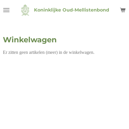
Ga
Koninklijke Oud-Mellistenbond
direct
naar
de
hoofdinhoud
Winkelwagen
Er zitten geen artikelen (meer) in de winkelwagen.