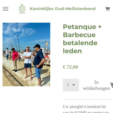
Ga
Koninklijke Oud-Mellistenbond
direct
naar
de
Petanque +
hoofdinhoud
Barbecue
betalende
leden
€ 72,00
In
winkelwagen
Uw ploeglid is betalend lid
van de KOMB en geniet van