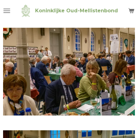
Ga
Koninklijke Oud-Mellistenbond
direct
naar
de
hoofdinhoud